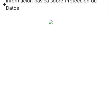
Información básica sobre Protección de
Datos
Aparatología facial
Aparatología estética corporal
Aparatología Láser Profesional
Mobiliario Profesional para Centros Estéticos y
Clínicas
Servicio Técnico Multimarca para Aparatología
Estética y Médico-Estética