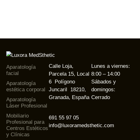
Calle Loja,
Lunes a viernes:
Aparatología
facial
Parcela 15, Local
8:00 – 14:00
6 Polígono
Sábados y
Aparatología
estética corporal
Juncaril 18210,
domingos:
Granada, España
Cerrado
Aparatología
Láser Profesional
Mobiliario
691 55 97 05
Profesional para
info@luxoramedsthetic.com
Centros Estéticos
y Clínicas